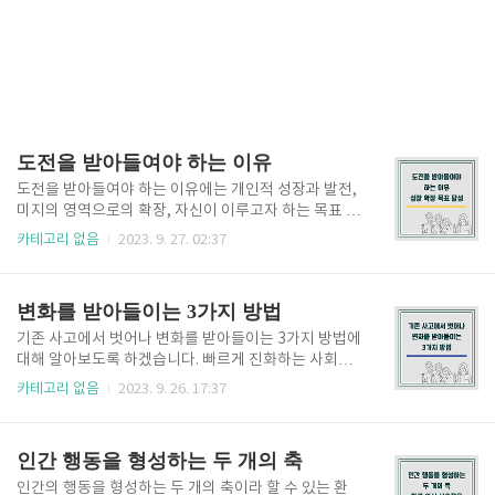
도전을 받아들여야 하는 이유
도전을 받아들여야 하는 이유에는 개인적 성장과 발전,
미지의 영역으로의 확장, 자신이 이루고자 하는 목표 달
성 및 성공에 있습니다. 도전은 우리가 피하고자 하는
카테고리 없음
2023. 9. 27. 02:37
삶의 일부이기도 합니다. 하지만 도전을 받아들이는 것
이 자신의 잠재력을 최대한 발휘하는 열쇠가 될 수 있다
고 말하면 어떠신가요? 이번 페이지에서는 도전을 받아
변화를 받아들이는 3가지 방법
들여야 하는 이유 3가지를 살펴보겠습니다. 도전을 두
려워하거나 부끄러워하지 마시길 바랍니다. 대신에 도
기존 사고에서 벗어나 변화를 받아들이는 3가지 방법에
전을 팔 벌려 환영해야 하는 이유를 알려드리도록 하겠
대해 알아보도록 하겠습니다. 빠르게 진화하는 사회에
습니다. [목차] 1. 개인적 성장과 발전 2. 미지의 영역 확
서 똑같은 사고 패턴만을 고수하는 것은 자신의 성장을
카테고리 없음
2023. 9. 26. 17:37
장 3. 목표 달성 및 성공 1. 개인적 성장과 발전 도전을
방해하고 더 나은 삶을 제한할 수 있습니다. 우리 중 많
받아들여야 하는 첫 번째 이유는 개인적 성장과 발전을
은 사람들이 익숙한 것에서 편안함을 찾지만, 기존의 사
위함입니다. 도전하는 것은 개인적인 성장을 위해 체육
고방식에서 벗어나는 것은 더 나은 삶의 변화를 만들어
인간 행동을 형성하는 두 개의 축
관에 가서 ..
내는 경험을 줄 수 있습니다. 그럼 이번 페이지에서 우
리는 기존에 가지고 있던 사고방식에 벗어나 새로운 사
인간의 행동을 형성하는 두 개의 축이라 할 수 있는 환