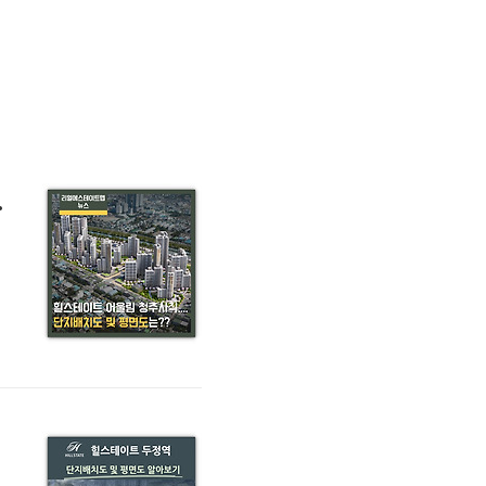
도 알아보기
생
주
사