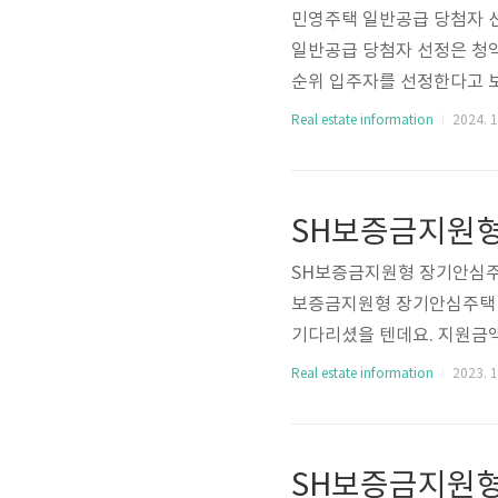
민영주택 일반공급 당첨자 
일반공급 당첨자 선정은 청약
순위 입주자를 선정한다고 보
제로 입주자를 선정합니다.(
Real estate information
2024. 1
추첨 방식으로 입주자를 선
열지역 85㎡ 초과 공공건설임
초과 85㎡이하 가점제 70% 
0% 추첨제: 100% 민영주택
SH보증금지원형 장기안심주택
보증금지원형 장기안심주택 입
기다리셨을 텐데요. 지원금액
10년간 지원가능하다고 하니
Real estate information
2023. 1
고 하니 서두르셔야겠죠. 인터넷
고 있으니 아래글을 잘 숙지
지원형 장기안심주택 인터넷
장기안심주택 인터넷청약 신청