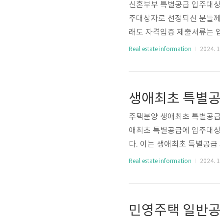
신혼부부 특별공급 입주대상
주대상자로 선정되신 분들께
래도 자격입증 제출서류는 
것이 제일 중요합니다. 아래
Real estate information
2024. 1
시면 좋겠습니다. [목차여기
별공급 공통서류에 대해 알아
사업주체에 전화하셔서 본인
세대주 및 세대구성원 사실을
주택분양 생애최초 특별공급
애최초 특별공급에 입주대상
다. 이는 생애최초 특별공
도 당첨자 제출서류에 대해
Real estate information
2024. 1
것이 좋을 것 같은데요. 아
시면 되겠습니다. [목차여기
보도록 하겠습니다. 주민등
출해야 하는 서류인데요. 만