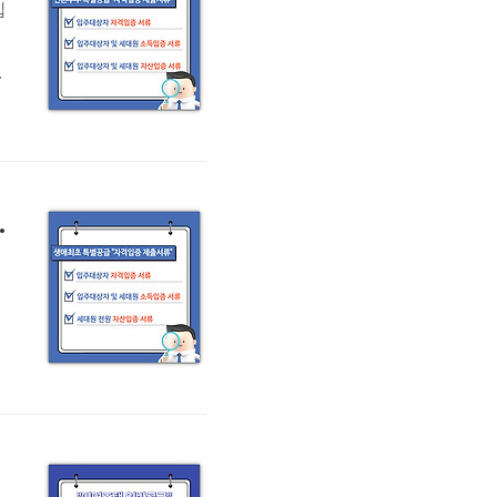
입
는
하
급
제출서류 알아보기
는
하
아
제