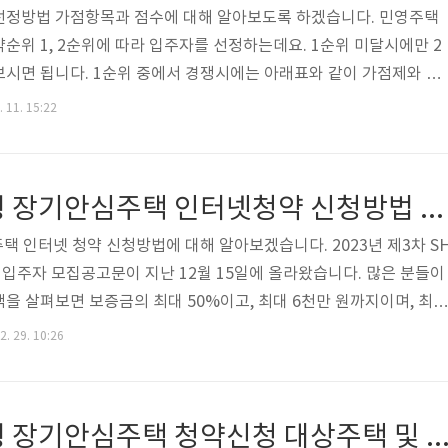
선정방법 가점항목과 점수에 대해 알아보도록 하겠습니다. 민영주택
순위 1, 2순위에 따라 입주자를 선정하는데요. 1순위 미달시에만 2
시면 됩니다. 1순위 중에서 경쟁시에는 아래표와 같이 가점제와 추
추첨제 %는 가점제에서 빼면 됩니다.) 2순위는 다들 아시는 바와 같
. 11. 15:22
정합니다. 주거전용면적 수도권 내 공공주택지구 투기과열지구 청약
대주택 그 외 주택 60㎡ 이하 가점제 40% - 가점제 40% 이하 60
- 가점제 40% 이하 85㎡ 초과 가점제 80% 가점제 50% 가점제: 10
SH보증금지원형 장기안심주택 인터넷청약 신청방법 및 필요서류 알아보기
 일반..
 인터넷 청약 신청방법에 대해 알아보겠습니다. 2023년 제3차 S
주자 모집공고문이 지난 12월 15일에 올라왔습니다. 많은 분들이
을 살펴보면 보증금의 최대 50%이고, 최대 6천만 원까지이며, 최대
 좋은 소식이 아닐 수 없습니다. 게다가 서울시가 무이자로 지원한
2. 29. 10:26
청약 신청은 12월 26일 오전 10시 ~ 12월 29일 오후 17시까지 
 후 불이익이 없도록 기간 내에 신청하시길 바랍니다. 그럼 SH보증금
청약 신청방법에 대해 알아보겠습니다. [목차여기] SH보증금지원
SH보증금지원형 장기안심주택 청약신청 대상주택 및 지원내용 
방법 이번 SH보..