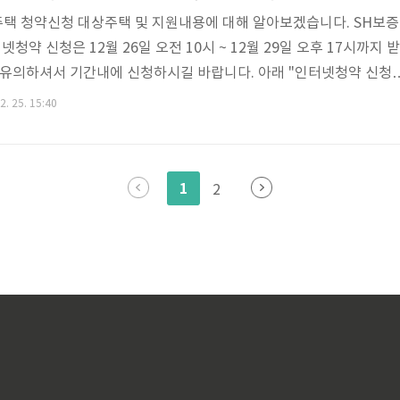
택 청약신청 대상주택 및 지원내용에 대해 알아보겠습니다. SH보증
약 신청은 12월 26일 오전 10시 ~ 12월 29일 오후 17시까지 받
 유의하셔서 기간내에 신청하시길 바랍니다. 아래 "인터넷청약 신청
터넷청약 신청방법과 필요서류를 잘 준비하여 신청하시길 바랍니다. 
2. 25. 15:40
 > [목차여기] SH장기안심주택 청약신청 대상주택 SH장기안심주
 같습니다. 건축물관리대장상 단독주택(다가구주택 포함, 다중주택
ㆍ연립주택 아파트 오피스텔 참고로 상가주택 중 용도가 주거용인 부
1
2
 가능합니다(근린생활시설 불가) 오피스..