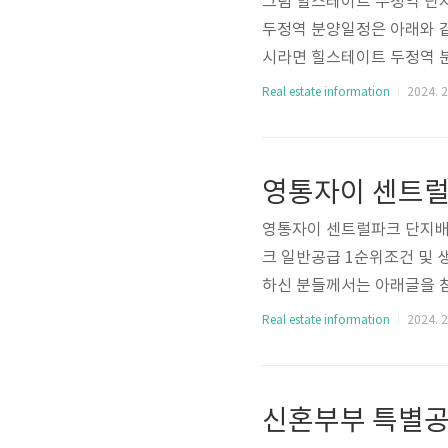
그럼 힐스테이트 두정역 단
두정역 분양일정은 아래와 
시라면 힐스테이트 두정역 
치도와 평면도를 살펴보는 것
Real estate information
2024. 2
기 위한 것으로 실제와는 차
향 위주의 단지 설계는 잘 
면도를 살펴보록 하겠습니다
영통자이 센트럴
및 유의사항에 대해 궁금하
영통자이 센트럴파크 단지배
크 일반공급 1순위조건 및 
하신 분들께서는 아래글을 참
👆 신혼부부 특별공급 👆
Real estate information
2024. 2
배치도를 살펴보겠습니다. 
치된 것을 확인하실 수 있는
장 약 19배 크기의 영통중
으로 이어지는 통로도 마련된