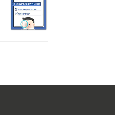
방
인
택