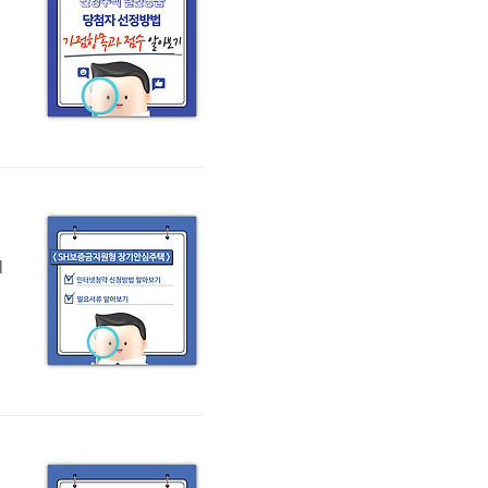
첨
이
과
㎡
H
다
받
형
알아보기