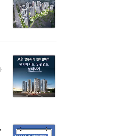
돕
평
격
파
급
배
구
원
제출서류 알아보기