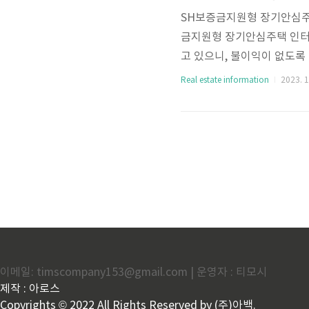
SH보증금지원형 장기안심주
금지원형 장기안심주택 인터넷청
고 있으니, 불이익이 없도록
법과 필요서류"를 통해 인
Real estate information
2023. 1
터넷청약 신청방법 필요서류
청약신청 대상주택은 아래와
제외) 상가주택 다세대주택
분의 계약에 대해서만 지원이
이메일: timscompany153@gmail.com | 운영자 : 티모시
제작 : 아로스
Copyrights © 2022 All Rights Reserved by (주)아백.